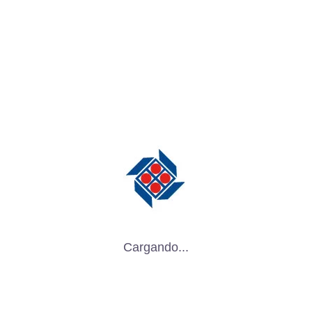
mpaque Retornable: Una Compar
ria
ión entre empaques desechables y empaques reto
ia, la sostenibilidad y la economía. Vamos a expl
 dos enfoques: Empaque Desechable: Ciclo de
Cargando...