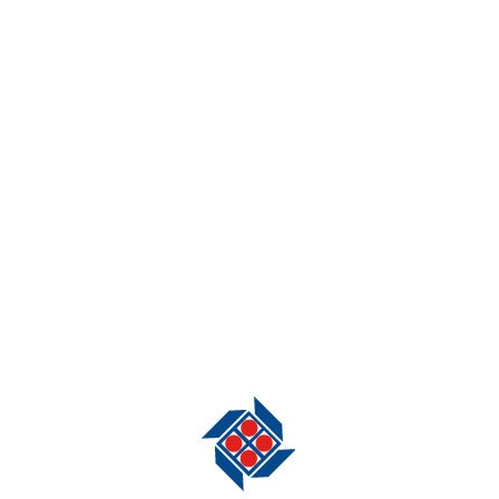
En resumen, la elección entre empaques
desechables y retornables depende de
las necesidades específicas de cada
empresa. La sostenibilidad, la eficiencia
y los costos deben considerarse
cuidadosamente al tomar esta decisión
crucial en la cadena de suministro
industrial.
En Packaging Now México te podemos
asesorar con la mejor solución en
empaques, agrenado diseño y
fabricación con gran cantidad de
materiales.