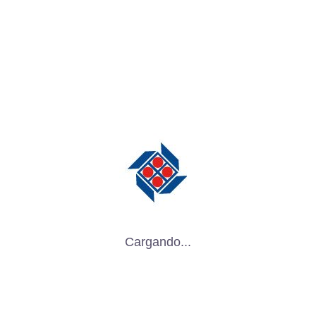
mercancía y cumpla con normas,
conviene seguir algunos pasos:
Evaluación del producto
Dimensiones, peso, fragilidad,
sensibilidad a humedad / temperatura /
luz / vibraciones.
Vida útil esperada, si viaja mucho o se
almacena largo tiempo.
Diseño del empaque
Cargando...
¿Será reutilizable o descartable?
¿Cómo minimizar material sin perder
seguridad?