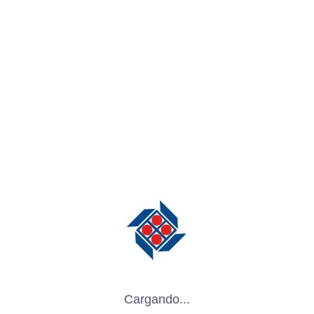
contenedores laminados con
crosslinked
Industria alimentaria : Utilizados para
envases que requieren alta resistencia a
la perforación y barreras efectivas contra
gases y humedad. Como empaques de
alimentos congelados, alimentos
envasados ​​al vacío o productos frescos.
farmacéutica : Contenedores para
productos farmacéuticos sensibles que
necesitan protección contra la luz, el
oxígeno y otros contaminantes.
Industria química : Ideales para
Cargando...
almacenar y transportar productos