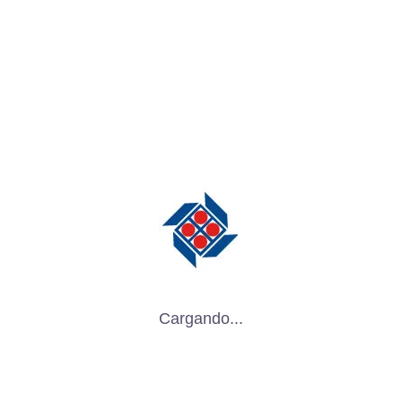
unnage en el Bajío de México:
una fuerte actividad industrial, especialmente e
 Esto genera una gran demanda de soluciones de
s sensibles.
Cargando...