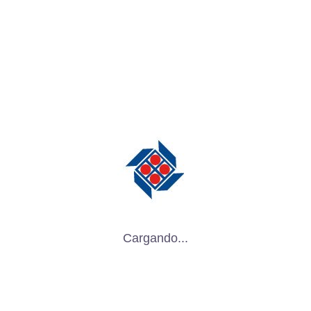
plástico le otorga mayor resistencia a
desgarros y perforaciones, lo que resulta
en un material más duradero en
comparación con el cartón convencional.
Ligereza: A pesar de su resistencia, el
material sigue siendo relativamente
ligero, lo que es ventajoso para reducir
costos de transporte.
Flexibilidad: Puede ser moldeado y
cortado en diferentes formas y tamaños,
lo que lo hace adaptable a diversas
Cargando...
necesidades de empaque.
Aislamiento Térmico: Ofrece cierta
protección contra temperaturas