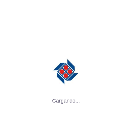
del sector.
Las nuevas regulaciones:
Las
nuevas regulaciones ambientales
pueden aumentar los costos de
producción para las empresas del
sector.
Conclusión
La industria del empaque en México es
un sector dinámico y en constante
crecimiento. A pesar de los retos que
enfrenta, el sector tiene un futuro
Cargando...
prometedor gracias a la demanda de
envases más ligeros, sostenibles y
atractivos. Las empresas que se
adapten a las nuevas tendencias y que