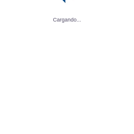
Cargando...
Galería
noce los diferentes tipos de equipos para empaque in si